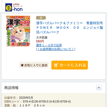
漢字パズルパーク＆ファミリー 青葉特別号
ＰＯＷＥＲ ＭＯＯＫ ０９ エンジョイ脳
活パズルパーク
大洋図書
560円
通常１～２日で出荷
(！お盆時期の出荷について！)
商品情報
出版年月：
2026年5月
ISBNコード：
978-4-8130-8709-0
(
4-8130-8709-4
)
頁数・縦：
１１８Ｐ ２６ｃｍ