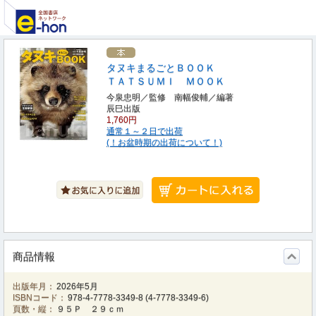
タヌキまるごとＢＯＯＫ
ＴＡＴＳＵＭＩ ＭＯＯＫ
今泉忠明／監修 南幅俊輔／編著
辰巳出版
1,760円
通常１～２日で出荷
(！お盆時期の出荷について！)
商品情報
出版年月：
2026年5月
ISBNコード：
978-4-7778-3349-8
(
4-7778-3349-6
)
頁数・縦：
９５Ｐ ２９ｃｍ