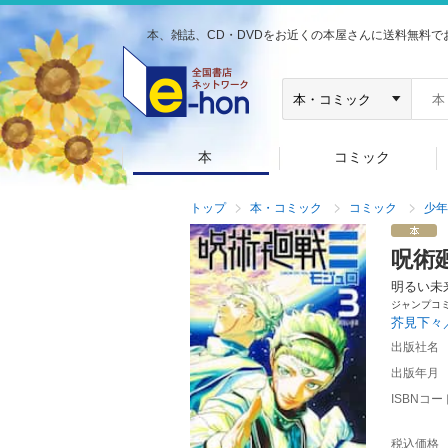
本、雑誌、CD・DVDをお近くの本屋さんに送料無料で
本
コミック
トップ
本・コミック
コミック
少年
呪術
明るい未
ジャンプコ
芥見下々
出版社名
出版年月
ISBNコー
税込価格