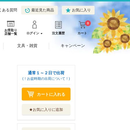
くある質問
最近見た商品
お気に入り
0
お受取り
ログイン
注文履歴
カート
店舗一覧
文具・雑貨
キャンペーン
通常１～２日で出荷
(！お盆時期の出荷について！)
カートに入れる
★お気に入りに追加
呪術廻戦≡ ２
集英社