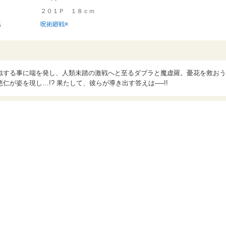
２０１Ｐ １８ｃｍ
名
呪術廻戦≡
似する事に端を発し、人類未踏の激戦へと至るダブラと魔虚羅。憂花を救おう
が姿を現し…!? 果たして、彼らが導き出す答えは──!!