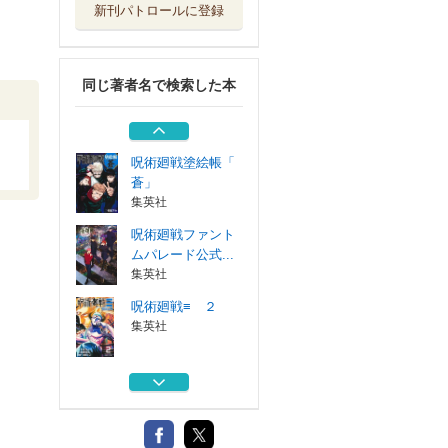
新刊パトロールに登録
呪術廻戦≡ １
集英社
同じ著者名で検索した本
呪術廻戦 ２９
集英社
呪術廻戦塗絵帳「
蒼」
集英社
呪術廻戦ファント
ムパレード公式...
集英社
呪術廻戦≡ ２
集英社
呪術廻戦≡ １
集英社