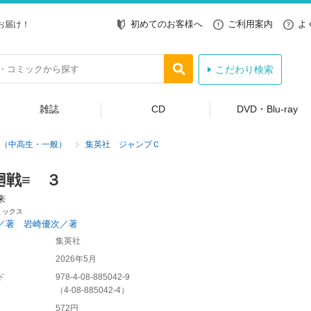
初めてのお客様へ
ご利用案内
よ
お届け！
こだわり検索
雑誌
CD
DVD・Blu-ray
（中高生・一般）
集英社 ジャンプＣ
廻戦≡ ３
来
ミックス
／著 岩崎優次／著
集英社
2026年5月
ド
978-4-08-885042-9
（
4-08-885042-4
）
572円