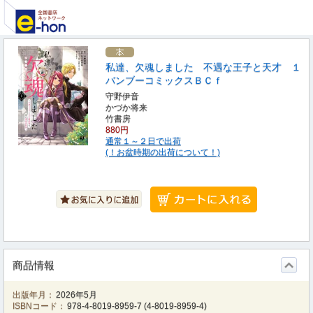
私達、欠魂しました 不遇な王子と天才 １
バンブーコミックスＢＣｆ
守野伊音
かづか将来
竹書房
880円
通常１～２日で出荷
(！お盆時期の出荷について！)
商品情報
出版年月：
2026年5月
ISBNコード：
978-4-8019-8959-7
(
4-8019-8959-4
)