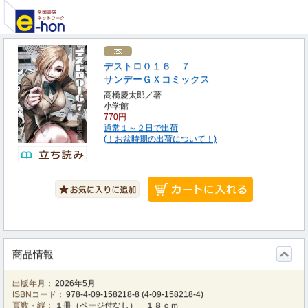
デストロ０１６ ７
サンデーＧＸコミックス
高橋慶太郎／著
小学館
770円
通常１～２日で出荷
(！お盆時期の出荷について！)
商品情報
出版年月：
2026年5月
ISBNコード：
978-4-09-158218-8
(
4-09-158218-4
)
頁数・縦：
１冊（ページ付なし） １８ｃｍ