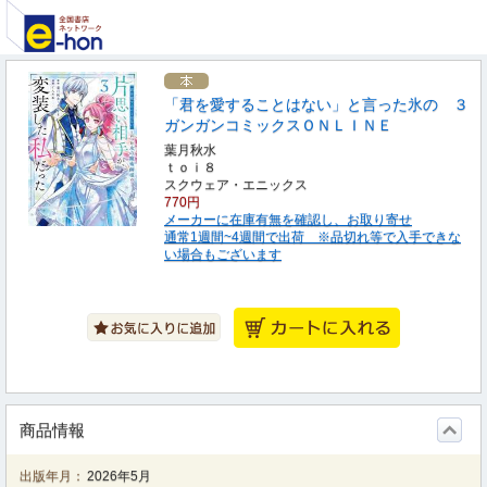
「君を愛することはない」と言った氷の ３
ガンガンコミックスＯＮＬＩＮＥ
葉月秋水
ｔｏｉ８
スクウェア・エニックス
770円
メーカーに在庫有無を確認し、お取り寄せ
通常1週間~4週間で出荷 ※品切れ等で入手できな
い場合もございます
商品情報
出版年月：
2026年5月