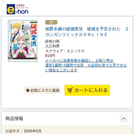
侯爵令嬢の破滅実況 破滅を予言された ２
ガンガンコミックスＯＮＬＩＮＥ
緋色の雨
入江利秀
スクウェア・エニックス
810円
メーカーに在庫有無を確認し、お取り寄せ
通常1週間~4週間で出荷 ※品切れ等で入手できな
い場合もございます
商品情報
出版年月：
2026年5月