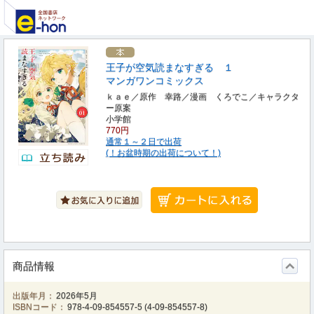
王子が空気読まなすぎる １
マンガワンコミックス
ｋａｅ／原作 幸路／漫画 くろでこ／キャラクタ
ー原案
小学館
770円
通常１～２日で出荷
(！お盆時期の出荷について！)
商品情報
出版年月：
2026年5月
ISBNコード：
978-4-09-854557-5
(
4-09-854557-8
)