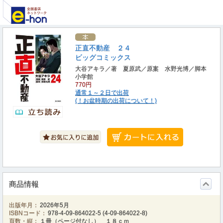
正直不動産 ２４
ビッグコミックス
大谷アキラ／著 夏原武／原案 水野光博／脚本
小学館
770円
通常１～２日で出荷
(！お盆時期の出荷について！)
商品情報
出版年月：
2026年5月
ISBNコード：
978-4-09-864022-5
(
4-09-864022-8
)
頁数・縦：
１冊（ページ付なし） １８ｃｍ