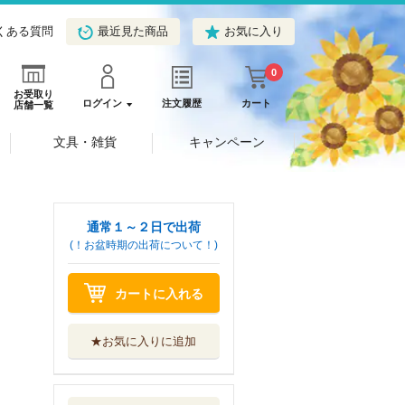
くある質問
最近見た商品
お気に入り
0
お受取り
ログイン
注文履歴
カート
店舗一覧
文具・雑貨
キャンペーン
通常１～２日で出荷
(！お盆時期の出荷について！)
カートに入れる
★お気に入りに追加