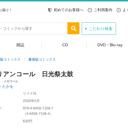
初めてのお客様へ
ご利用案内
よ
お届け！
こだわり検索
雑誌
CD
DVD・Blu-ray
版コミックス
廉価版コミックス
りアンコール 日光祭太鼓
ト・メモワール
・たかを
リイド社
2026年5月
ド
978-4-8458-7108-7
（
4-8458-7108-4
）
630円