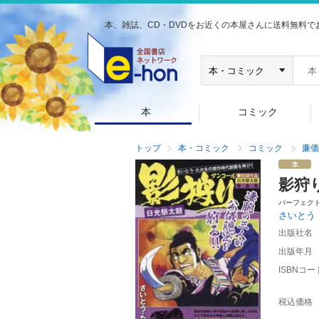
本、雑誌、CD・DVDをお近くの本屋さんに送料無料で
本
コミック
トップ
本・コミック
コミック
廉価
影狩
パーフェク
さいとう
出版社名
出版年月
ISBNコー
税込価格