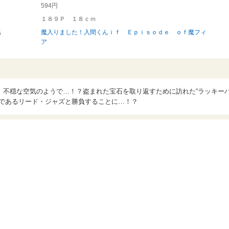
594円
１８９Ｐ １８ｃｍ
名
魔入りました！入間くんｉｆ Ｅｐｉｓｏｄｅ ｏｆ魔フィ
ア
、不穏な空気のようで…！？盗まれた宝石を取り返すために訪れた“ラッキー
ーであるリード・ジャズと勝負することに…！？