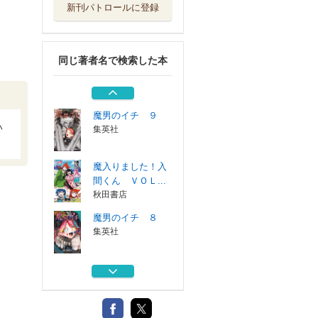
新刊パトロールに登録
魔男のイチ ８
集英社
同じ著者名で検索した本
トントンの相談飯
の夜明けぜよ ...
秋田書店
魔男のイチ ９
ハ
集英社
魔入りました！入
間くん ＶＯＬ...
秋田書店
魔男のイチ ８
集英社
トントンの相談飯
の夜明けぜよ ...
秋田書店