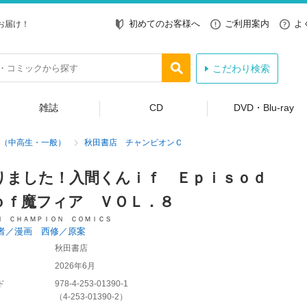
初めてのお客様へ
ご利用案内
よ
お届け！
こだわり検索
雑誌
CD
DVD・Blu-ray
（中高生・一般）
秋田書店 チャンピオンＣ
りました！入間くんｉｆ Ｅｐｉｓｏｄ
ｏｆ魔フィア ＶＯＬ．８
Ｎ ＣＨＡＭＰＩＯＮ ＣＯＭＩＣＳ
者／漫画 西修／原案
秋田書店
2026年6月
ド
978-4-253-01390-1
（
4-253-01390-2
）