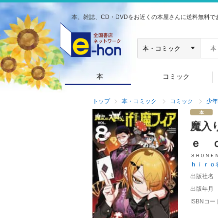
本、雑誌、CD・DVDをお近くの本屋さんに送料無料で
本
コミック
トップ
本・コミック
コミック
少年
魔入
ｅ 
ＳＨＯＮＥ
ｈｉｒｏ
出版社名
出版年月
ISBNコー