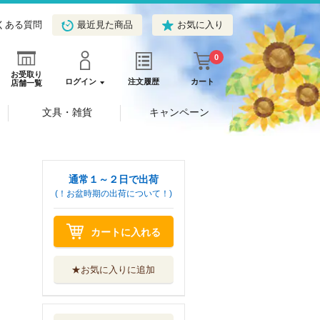
くある質問
最近見た商品
お気に入り
0
お受取り
ログイン
注文履歴
カート
店舗一覧
文具・雑貨
キャンペーン
通常１～２日で出荷
(！お盆時期の出荷について！)
カートに入れる
★お気に入りに追加
魔入りました！入
間くん ＶＯＬ...
秋田書店