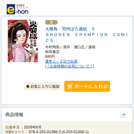
火喰鳥 羽州ぼろ鳶組 ５
ＳＨＯＮＥＮ ＣＨＡＭＰＩＯＮ ＣＯＭＩ
ＣＳ
今村翔吾／原作 瀬口忍／漫画
秋田書店
880円
通常１～２日で出荷
(！お盆時期の出荷について！)
商品情報
出版年月：
2026年6月
ISBNコード：
978-4-253-01396-3
(
4-253-01396-1
)