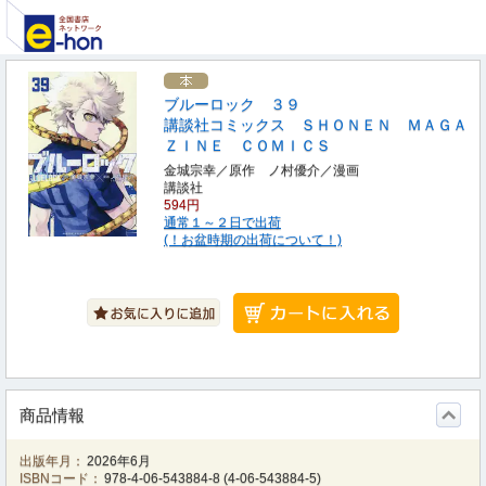
ブルーロック ３９
講談社コミックス ＳＨＯＮＥＮ ＭＡＧＡ
ＺＩＮＥ ＣＯＭＩＣＳ
金城宗幸／原作 ノ村優介／漫画
講談社
594円
通常１～２日で出荷
(！お盆時期の出荷について！)
商品情報
出版年月：
2026年6月
ISBNコード：
978-4-06-543884-8
(
4-06-543884-5
)