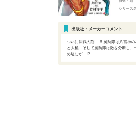
頁数・縦
シリーズ
出版社・メーカーコメント
ついに決戦の刻──!! 魔防隊は八雷
と大極…そして魔防隊は敵を分断し、
め込むが…!?