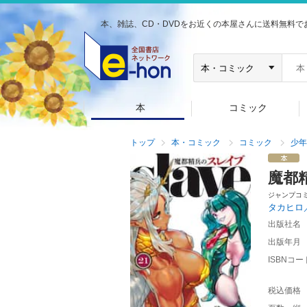
本、雑誌、CD・DVDをお近くの本屋さんに送料無料で
本
コミック
トップ
本・コミック
コミック
少年
魔都
ジャンプコ
タカヒロ
出版社名
出版年月
ISBNコー
税込価格