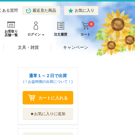
くある質問
最近見た商品
お気に入り
0
お受取り
ログイン
注文履歴
カート
店舗一覧
文具・雑貨
キャンペーン
通常１～２日で出荷
(！お盆時期の出荷について！)
カートに入れる
★お気に入りに追加
為替介入とは何か
２００兆円規...
集英社