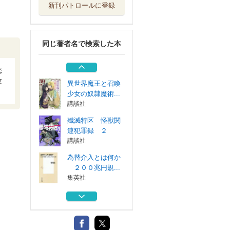
新刊パトロールに登録
進化ってスゴい！
ヤバすぎる世界...
主婦と生活社
同じ著者名で検索した本
しゅりけんにんじ
ゃ
世界文化ワンダ...
恋
攻
異世界魔王と召喚
少女の奴隷魔術...
講談社
殲滅特区 怪獣関
連犯罪録 ２
講談社
為替介入とは何か
２００兆円規...
集英社
進化ってスゴい！
ヤバすぎる世界...
主婦と生活社