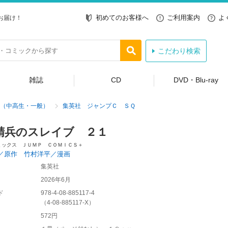
初めてのお客様へ
ご利用案内
よ
お届け！
こだわり検索
雑誌
CD
DVD・Blu-ray
（中高生・一般）
集英社 ジャンプＣ ＳＱ
精兵のスレイブ ２１
ミックス ＪＵＭＰ ＣＯＭＩＣＳ＋
／原作 竹村洋平／漫画
集英社
2026年6月
ド
978-4-08-885117-4
（
4-08-885117-X
）
572円