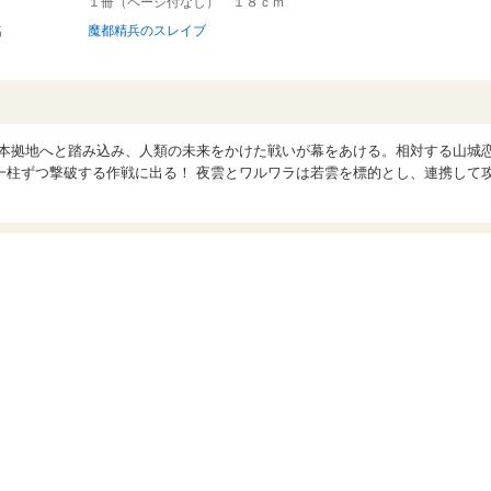
１冊（ページ付なし） １８ｃｍ
名
魔都精兵のスレイブ
神の本拠地へと踏み込み、人類の未来をかけた戦いが幕をあける。相対する山城
一柱ずつ撃破する作戦に出る！ 夜雲とワルワラは若雲を標的とし、連携して