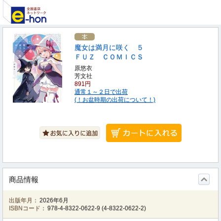
魔女は満月に咲く ５
ＦＵＺ ＣＯＭＩＣＳ
原悠衣
芳文社
891円
通常１～２日で出荷
(！お盆時期の出荷について！)
商品情報
出版年月：
2026年6月
ISBNコード：
978-4-8322-0622-9
(
4-8322-0622-2
)