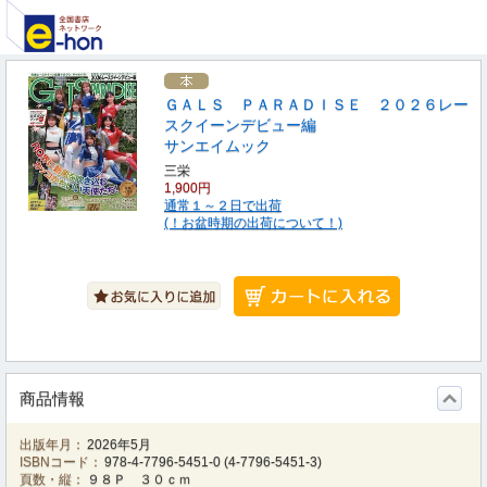
ＧＡＬＳ ＰＡＲＡＤＩＳＥ ２０２６レー
スクイーンデビュー編
サンエイムック
三栄
1,900円
通常１～２日で出荷
(！お盆時期の出荷について！)
商品情報
出版年月：
2026年5月
ISBNコード：
978-4-7796-5451-0
(
4-7796-5451-3
)
頁数・縦：
９８Ｐ ３０ｃｍ