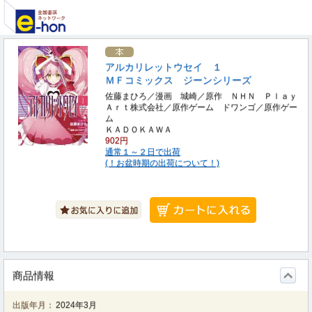
アルカリレットウセイ １
ＭＦコミックス ジーンシリーズ
佐藤まひろ／漫画 城崎／原作 ＮＨＮ Ｐｌａｙ
Ａｒｔ株式会社／原作ゲーム ドワンゴ／原作ゲー
ム
ＫＡＤＯＫＡＷＡ
902円
通常１～２日で出荷
(！お盆時期の出荷について！)
商品情報
出版年月：
2024年3月