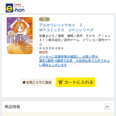
アルカリレットウセイ ２
ＭＦコミックス ジーンシリーズ
佐藤まひろ／漫画 城崎／原作 ＮＨＮ Ｐｌａｙ
Ａｒｔ株式会社／原作ゲーム ドワンゴ／原作ゲー
ム
ＫＡＤＯＫＡＷＡ
902円
メーカーに在庫有無を確認し、お取り寄せ
通常1週間~4週間で出荷 ※品切れ等で入手できな
い場合もございます
商品情報