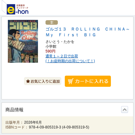
ゴルゴ１３ ＲＯＬＬＩＮＧ ＣＨＩＮＡ～
Ｍｙ Ｆｉｒｓｔ ＢＩＧ
さいとう・たかを
小学館
590円
通常１～２日で出荷
(！お盆時期の出荷について！)
商品情報
出版年月：
2026年6月
ISBNコード：
978-4-09-805319-3
(
4-09-805319-5
)