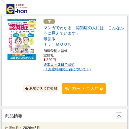
マンガでわかる「認知症の人には、こんなふ
うに見えています」
最新版
ＴＪ ＭＯＯＫ
加藤俊徳／監修
宝島社
1,320円
通常１～２日で出荷
(！お盆時期の出荷について！)
商品情報
出版年月：
2026年6月