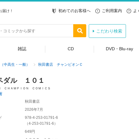
初めてのお客様へ
ご利用案内
よ
お届け！
こだわり検索
雑誌
CD
DVD・Blu-ray
（中高生・一般）
秋田書店 チャンピオンＣ
ペダル １０１
Ｎ ＣＨＡＭＰＩＯＮ ＣＯＭＩＣＳ
著
秋田書店
2026年7月
ド
978-4-253-01791-6
（
4-253-01791-6
）
649円