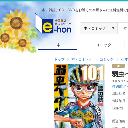
本、雑誌、CD・DVDをお近くの本屋さんに送料無料で
本
コミック
トップ
本・コミック
コミック
少年
弱虫
ＳＨＯＮＥ
渡辺航／
出版社名
出版年月
ISBNコー
税込価格