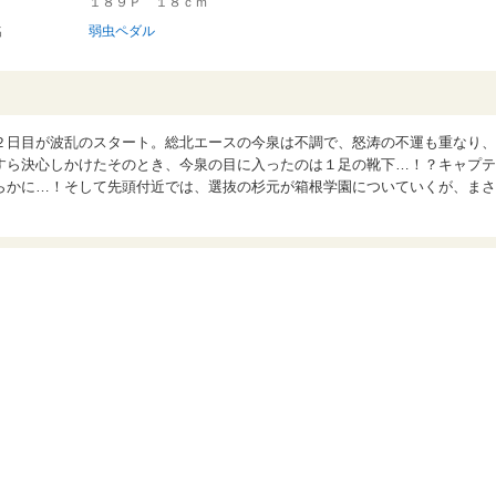
１８９Ｐ １８ｃｍ
名
弱虫ペダル
２日目が波乱のスタート。総北エースの今泉は不調で、怒涛の不運も重なり、
すら決心しかけたそのとき、今泉の目に入ったのは１足の靴下…！？キャプテ
らかに…！そして先頭付近では、選抜の杉元が箱根学園についていくが、まさ