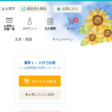
くある質問
最近見た商品
お気に入り
0
お受取り
ログイン
注文履歴
カート
店舗一覧
文具・雑貨
キャンペーン
通常１～２日で出荷
(！お盆時期の出荷について！)
カートに入れる
★お気に入りに追加
特装版 弱虫ペダ
ル １０１
秋田書店