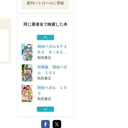
新刊パトロールに登録
弱虫ペダル １０
０
秋田書店
同じ著者名で検索した本
弱虫ペダル ９９
秋田書店
弱虫ペダルＳＰＡ
ＲＥ ＢＩＫＥ...
秋田書店
特装版 弱虫ペダ
ル １０１
秋田書店
弱虫ペダル １０
０
秋田書店
弱虫ペダル ９９
秋田書店