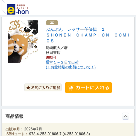
ぷんぷん レッサー任侠伝 １
ＳＨＯＮＥＮ ＣＨＡＭＰＩＯＮ ＣＯＭＩ
ＣＳ
尾崎航大／著
秋田書店
880円
通常１～２日で出荷
(！お盆時期の出荷について！)
商品情報
出版年月：
2026年7月
ISBNコード：
978-4-253-01806-7
(
4-253-01806-8
)