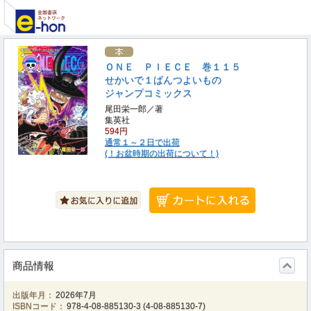
ＯＮＥ ＰＩＥＣＥ 巻１１５
せかいで１ばんつよいもの
ジャンプコミックス
尾田栄一郎／著
集英社
594円
通常１～２日で出荷
(！お盆時期の出荷について！)
商品情報
出版年月：
2026年7月
ISBNコード：
978-4-08-885130-3
(
4-08-885130-7
)