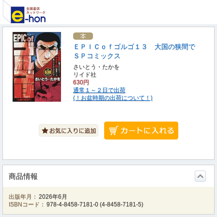
ＥＰＩＣｏｆゴルゴ１３ 大国の狭間で
ＳＰコミックス
さいとう・たかを
リイド社
630円
通常１～２日で出荷
(！お盆時期の出荷について！)
商品情報
出版年月：
2026年6月
ISBNコード：
978-4-8458-7181-0
(
4-8458-7181-5
)