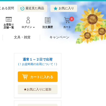
くある質問
最近見た商品
お気に入り
0
お受取り
ログイン
注文履歴
カート
店舗一覧
文具・雑貨
キャンペーン
通常１～２日で出荷
(！お盆時期の出荷について！)
カートに入れる
★お気に入りに追加
悪役令嬢転生おじ
さん ８
少年画報社