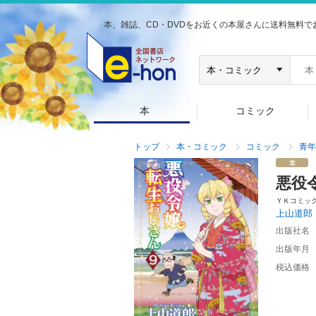
本、雑誌、CD・DVDをお近くの本屋さんに送料無料で
本
コミック
トップ
本・コミック
コミック
青年
悪役
ＹＫコミッ
上山道郎
出版社名
出版年月
税込価格