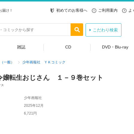
初めてのお客様へ
ご利用案内
よ
お届け！
こだわり検索
雑誌
CD
DVD・Blu-ray
（一般）
少年画報社 ＹＫコミック
令嬢転生おじさん １－９巻セット
クス
少年画報社
2025年12月
6,721円