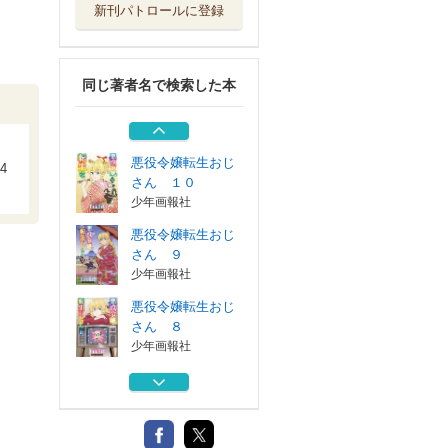
新刊パトロールに登録
悪役令嬢転生おじ
さん ７
少年画報社
同じ著者名で検索した本
悪役令嬢転生おじ
さん ６
少年画報社
…
悪役令嬢転生おじ
4
さん １０
少年画報社
悪役令嬢転生おじ
さん ９
少年画報社
悪役令嬢転生おじ
さん ８
少年画報社
悪役令嬢転生おじ
さん ７
少年画報社