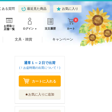
くある質問
最近見た商品
お気に入り
0
お受取り
ログイン
注文履歴
カート
店舗一覧
文具・雑貨
キャンペーン
通常１～２日で出荷
(！お盆時期の出荷について！)
カートに入れる
★お気に入りに追加
姫様“拷問”の時
間です １７
集英社