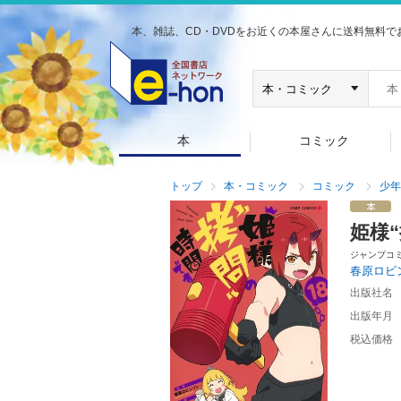
本、雑誌、CD・DVDをお近くの本屋さんに送料無料で
本
コミック
トップ
本・コミック
コミック
少年
姫様
ジャンプコ
春原ロビ
出版社名
出版年月
税込価格