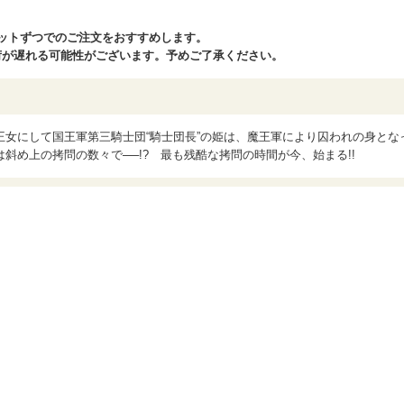
ットずつでのご注文をおすすめします。
が遅れる可能性がございます。予めご了承ください。
女にして国王軍第三騎士団“騎士団長”の姫は、魔王軍により囚われの身とな
斜め上の拷問の数々で──!? 最も残酷な拷問の時間が今、始まる!!