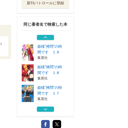
新刊パトロールに登録
姫様“拷問”の時
間です １６
集英社
同じ著者名で検索した本
姫様“拷問”の時
間です １５
集英社
っ
姫様“拷問”の時
間です １９
集英社
姫様“拷問”の時
間です １８
集英社
姫様“拷問”の時
間です １７
集英社
姫様“拷問”の時
間です １６
集英社