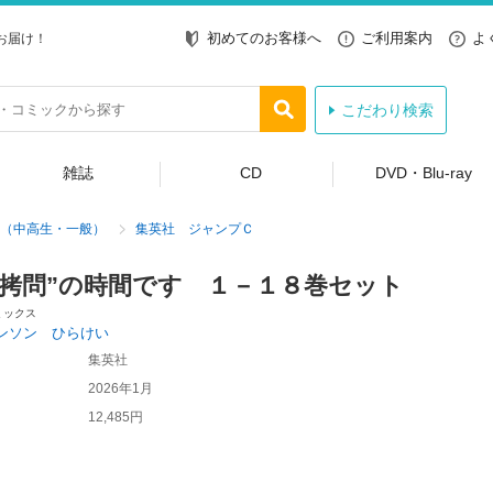
初めてのお客様へ
ご利用案内
よ
お届け！
こだわり検索
雑誌
CD
DVD・Blu-ray
（中高生・一般）
集英社 ジャンプＣ
“拷問”の時間です １－１８巻セット
ミックス
ンソン ひらけい
集英社
2026年1月
12,485円