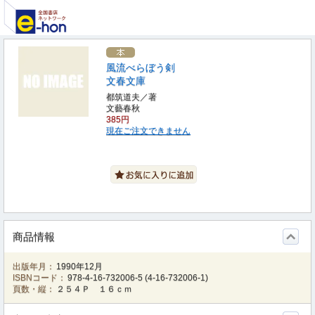
風流べらぼう剣
文春文庫
都筑道夫／著
文藝春秋
385円
現在ご注文できません
商品情報
出版年月：
1990年12月
ISBNコード：
978-4-16-732006-5
(
4-16-732006-1
)
頁数・縦：
２５４Ｐ １６ｃｍ