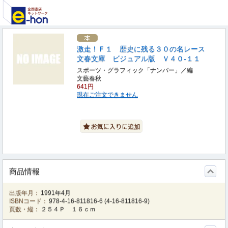
激走！Ｆ１ 歴史に残る３０の名レース
文春文庫 ビジュアル版 Ｖ４０‐１１
スポーツ・グラフィック「ナンバー」／編
文藝春秋
641円
現在ご注文できません
商品情報
出版年月：
1991年4月
ISBNコード：
978-4-16-811816-6
(
4-16-811816-9
)
頁数・縦：
２５４Ｐ １６ｃｍ