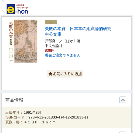
失敗の本質 日本軍の組織論的研究
中公文庫
戸部良一／〔ほか〕著
中央公論社
838円
現在ご注文できません
商品情報
出版年月：
1991年8月
ISBNコード：
978-4-12-201833-4
(
4-12-201833-1
)
頁数・縦：
４１３Ｐ １６ｃｍ