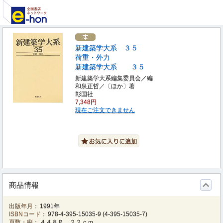
新建築学大系 ３５
荷重・外力
新建築学大系 ３５
新建築学大系編集委員会／編
和泉正哲／〔ほか〕著
彰国社
7,348円
現在ご注文できません
商品情報
出版年月：
1991年
ISBNコード：
978-4-395-15035-9
(
4-395-15035-7
)
頁数・縦：
４４８Ｐ ２２ｃｍ