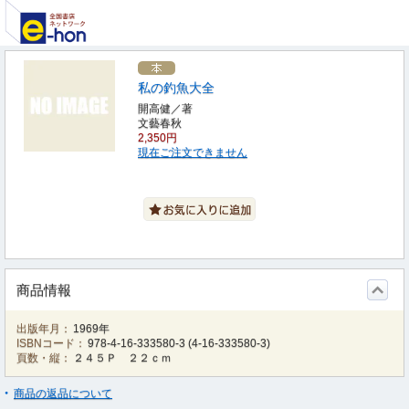
私の釣魚大全
開高健／著
文藝春秋
2,350円
現在ご注文できません
商品情報
出版年月：
1969年
ISBNコード：
978-4-16-333580-3
(
4-16-333580-3
)
頁数・縦：
２４５Ｐ ２２ｃｍ
商品の返品について