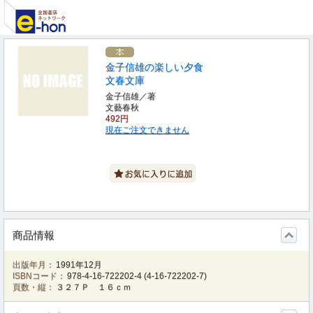
金子信雄の楽しい夕食
文春文庫
金子信雄／著
文藝春秋
492円
現在ご注文できません
商品情報
出版年月：
1991年12月
ISBNコード：
978-4-16-722202-4
(
4-16-722202-7
)
頁数・縦：
３２７Ｐ １６ｃｍ