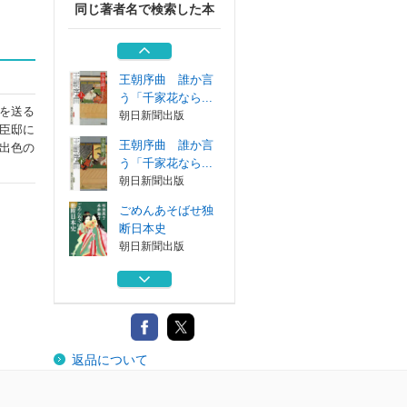
同じ著者名で検索した本
望みしは何ぞ 道
長の子・藤原能...
朝日新聞出版
王朝序曲 誰か言
う「千家花なら...
を送る
朝日新聞出版
臣邸に
王朝序曲 誰か言
出色の
う「千家花なら...
朝日新聞出版
ごめんあそばせ独
断日本史
朝日新聞出版
波のかたみ 清盛
の妻
中央公論新社
望みしは何ぞ 道
返品について
長の子・藤原能...
朝日新聞出版
王朝序曲 誰か言