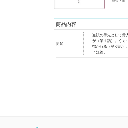
頁数・縦
商品内容
盗賊の手先として貴
が（第１話）。くぐ
要旨
招かれる（第６話）
７短篇。