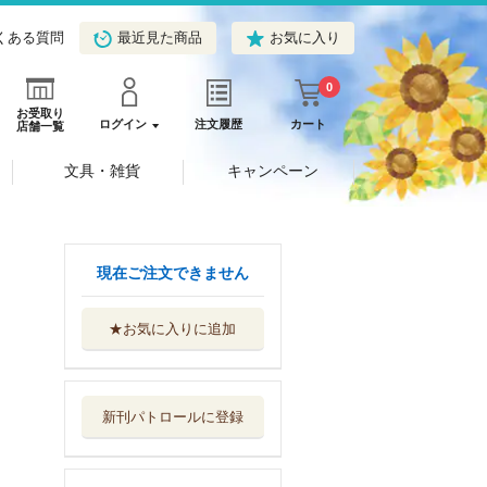
くある質問
最近見た商品
お気に入り
0
お受取り
ログイン
注文履歴
カート
店舗一覧
文具・雑貨
キャンペーン
現在ご注文できません
★お気に入りに追加
ごめんあそばせ独
断日本史
朝日新聞出版
新刊パトロールに登録
波のかたみ 清盛
の妻
中央公論新社