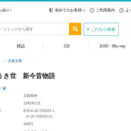
初めてのお客様へ
ご利用案内
よ
お届け！
こだわり検索
雑誌
CD
DVD・Blu-ray
文春文庫
うき世 新今昔物語
／著
文藝春秋
1992年1月
ド
978-4-16-720025-1
（
4-16-720025-2
）
449円