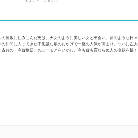
３１７Ｐ １６ｃｍ
人の屋敷に住みこんだ男は、天女のように美しい女と出会い、夢のような日々
つの仲間に入ってきた不思議な娘のおかげで一座の人気が高まり、ついに左大
。古典の「今昔物語」のユーモアをいかし、今も昔も変わらぬ人の哀歓を描く