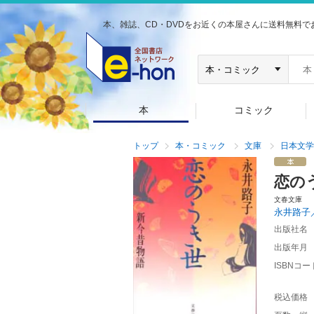
本、雑誌、CD・DVDをお近くの本屋さんに送料無料で
本
コミック
トップ
本・コミック
文庫
日本文学
恋の
文春文庫
永井路子
出版社名
出版年月
ISBNコー
税込価格