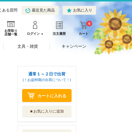
くある質問
最近見た商品
お気に入り
0
お受取り
ログイン
注文履歴
カート
店舗一覧
文具・雑貨
キャンペーン
通常１～２日で出荷
(！お盆時期の出荷について！)
カートに入れる
★お気に入りに追加
わかったさんのチ
ョコレート
あかね書房