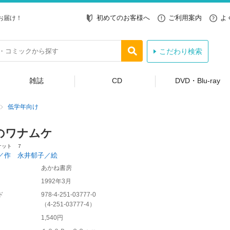
初めてのお客様へ
ご利用案内
よ
お届け！
こだわり検索
雑誌
CD
DVD・Blu-ray
低学年向け
のワナムケ
ケット ７
／作 永井郁子／絵
あかね書房
1992年3月
ド
978-4-251-03777-0
（
4-251-03777-4
）
1,540円