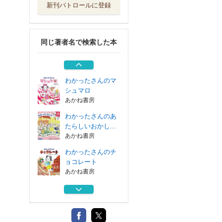
新刊パトロールに登録
ぼくは王さまとも
だちコレクション
理論社
同じ著者名で検索した本
わかったさんのス
イートポテト
あかね書房
わかったさんのマ
シュマロ
あかね書房
わかったさんのあ
たらしいおかし...
あかね書房
わかったさんのチ
ョコレート
あかね書房
ぼくは王さまとも
だちコレクション
理論社