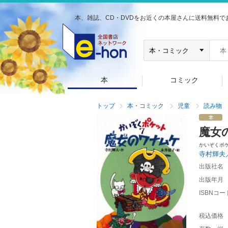
本、雑誌、CD・DVDをお近くの本屋さんに送料無料で
本
コミック
トップ
本・コミック
児童
読み物
魔女
かいぞくポ
寺村輝夫
出版社名
出版年月
ISBNコー
税込価格