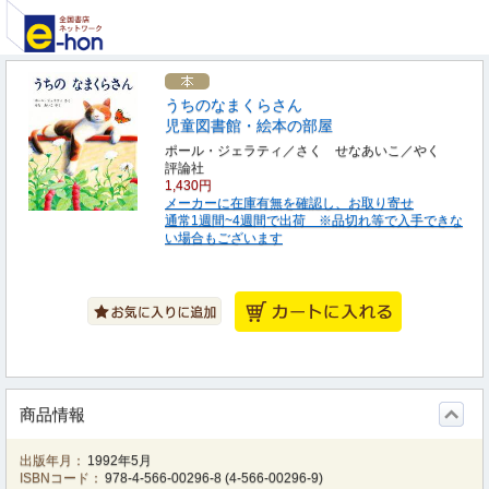
うちのなまくらさん
児童図書館・絵本の部屋
ポール・ジェラティ／さく せなあいこ／やく
評論社
1,430円
メーカーに在庫有無を確認し、お取り寄せ
通常1週間~4週間で出荷 ※品切れ等で入手できな
い場合もございます
商品情報
出版年月：
1992年5月
ISBNコード：
978-4-566-00296-8
(
4-566-00296-9
)