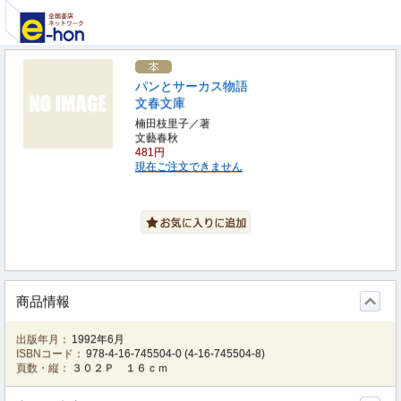
パンとサーカス物語
文春文庫
楠田枝里子／著
文藝春秋
481円
現在ご注文できません
商品情報
出版年月：
1992年6月
ISBNコード：
978-4-16-745504-0
(
4-16-745504-8
)
頁数・縦：
３０２Ｐ １６ｃｍ