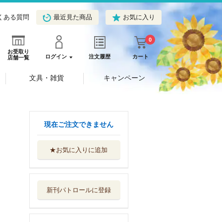
くある質問
最近見た商品
お気に入り
0
お受取り
ログイン
注文履歴
カート
店舗一覧
文具・雑貨
キャンペーン
現在ご注文できません
★お気に入りに追加
ライカでグッドバ
イ カメラマン...
筑摩書房
新刊パトロールに登録
アメリア・イヤハ
ート はじめて...
集英社