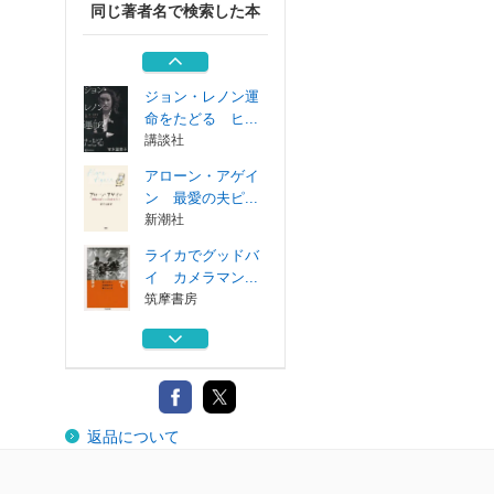
同じ著者名で検索した本
７３１ 石井四郎
と細菌戦部隊の...
新潮社
ジョン・レノン運
命をたどる ヒ...
講談社
アローン・アゲイ
ン 最愛の夫ピ...
新潮社
ライカでグッドバ
イ カメラマン...
筑摩書房
アメリア・イヤハ
ート はじめて...
集英社
７３１ 石井四郎
返品について
と細菌戦部隊の...
新潮社
ジョン・レノン運