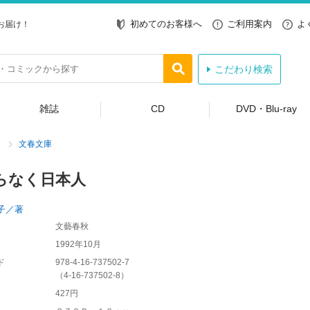
初めてのお客様へ
ご利用案内
よ
お届け！
こだわり検索
雑誌
CD
DVD・Blu-ray
文春文庫
らなく日本人
子／著
文藝春秋
1992年10月
ド
978-4-16-737502-7
（
4-16-737502-8
）
427円