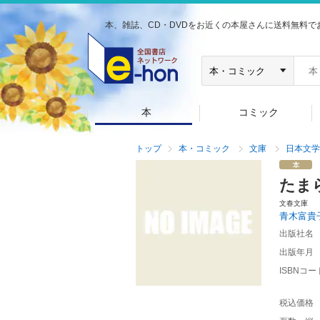
本、雑誌、CD・DVDをお近くの本屋さんに送料無料で
本
コミック
トップ
本・コミック
文庫
日本文学
たま
文春文庫
青木富貴
出版社名
出版年月
ISBNコー
税込価格