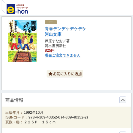
青春デンデケデケデケ
河出文庫
芦原すなお／著
河出書房新社
825円
現在ご注文できません
商品情報
出版年月：
1992年10月
ISBNコード：
978-4-309-40352-6
(
4-309-40352-2
)
頁数・縦：
２２５Ｐ １５ｃｍ