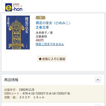
裸足の皇女（ひめみこ）
文春文庫
永井路子／著
文藝春秋
482円
現在ご注文できません
商品情報
出版年月：
1992年11月
ISBNコード：
978-4-16-720027-5
(
4-16-720027-9
)
頁数・縦：
３０２Ｐ １６ｃｍ