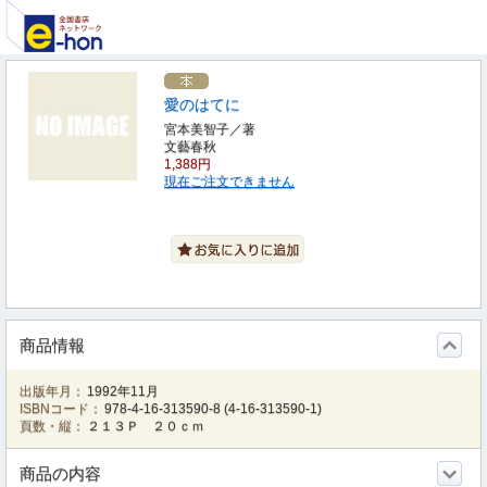
愛のはてに
宮本美智子／著
文藝春秋
1,388円
現在ご注文できません
商品情報
出版年月：
1992年11月
ISBNコード：
978-4-16-313590-8
(
4-16-313590-1
)
頁数・縦：
２１３Ｐ ２０ｃｍ
商品の内容