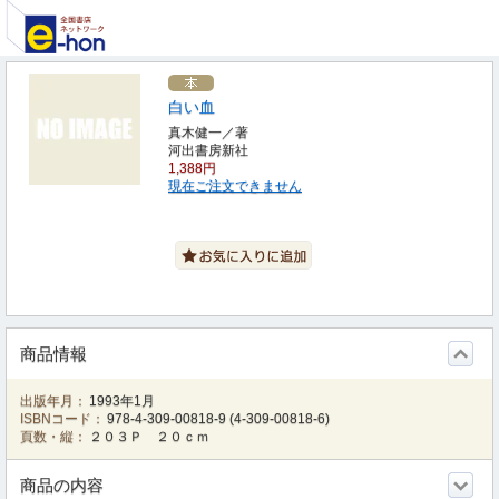
白い血
真木健一／著
河出書房新社
1,388円
現在ご注文できません
商品情報
出版年月：
1993年1月
ISBNコード：
978-4-309-00818-9
(
4-309-00818-6
)
頁数・縦：
２０３Ｐ ２０ｃｍ
商品の内容