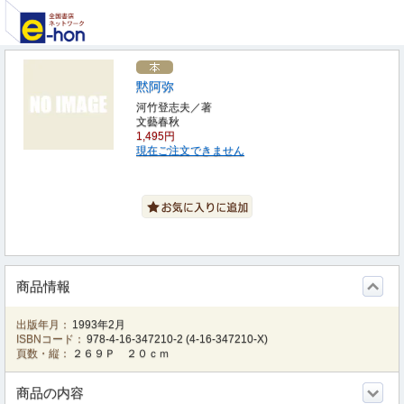
黙阿弥
河竹登志夫／著
文藝春秋
1,495円
現在ご注文できません
商品情報
出版年月：
1993年2月
ISBNコード：
978-4-16-347210-2
(
4-16-347210-X
)
頁数・縦：
２６９Ｐ ２０ｃｍ
商品の内容