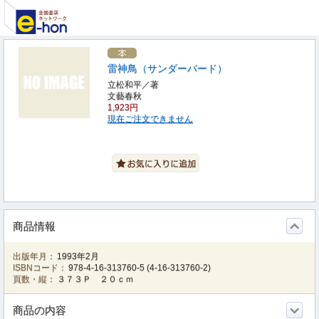
雷神鳥（サンダーバード）
立松和平／著
文藝春秋
1,923円
現在ご注文できません
商品情報
出版年月：
1993年2月
ISBNコード：
978-4-16-313760-5
(
4-16-313760-2
)
頁数・縦：
３７３Ｐ ２０ｃｍ
商品の内容