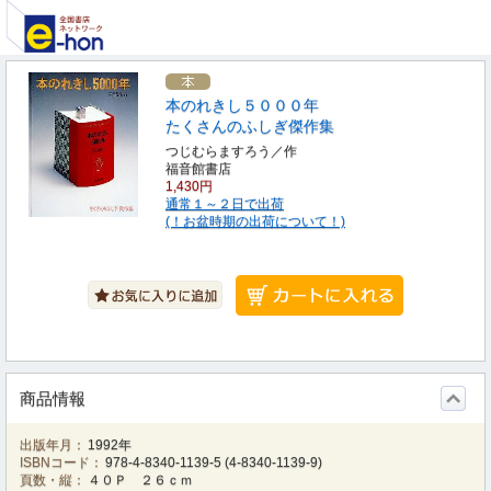
本のれきし５０００年
たくさんのふしぎ傑作集
つじむらますろう／作
福音館書店
1,430円
通常１～２日で出荷
(！お盆時期の出荷について！)
商品情報
出版年月：
1992年
ISBNコード：
978-4-8340-1139-5
(
4-8340-1139-9
)
頁数・縦：
４０Ｐ ２６ｃｍ