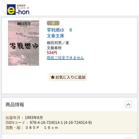
零戦燃ゆ ６
文春文庫
柳田邦男／著
文藝春秋
534円
現在ご注文できません
商品情報
出版年月：
1993年8月
ISBNコード：
978-4-16-724014-1
(
4-16-724014-9
)
頁数・縦：
３８５Ｐ １６ｃｍ