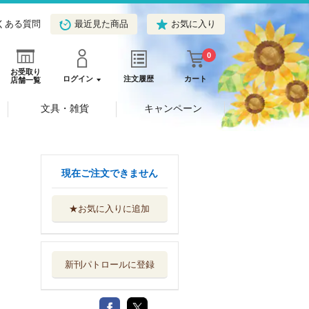
くある質問
最近見た商品
お気に入り
0
お受取り
ログイン
注文履歴
カート
店舗一覧
文具・雑貨
キャンペーン
現在ご注文できません
★お気に入りに追加
新刊パトロールに登録