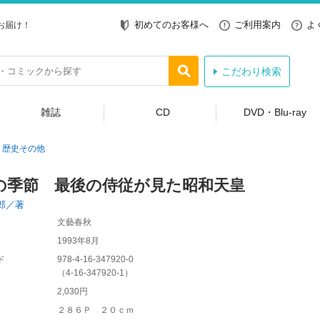
初めてのお客様へ
ご利用案内
よ
お届け！
こだわり検索
雑誌
CD
DVD・Blu-ray
歴史その他
の季節 最後の侍従が見た昭和天皇
郎／著
文藝春秋
1993年8月
ド
978-4-16-347920-0
（
4-16-347920-1
）
2,030円
２８６Ｐ ２０ｃｍ