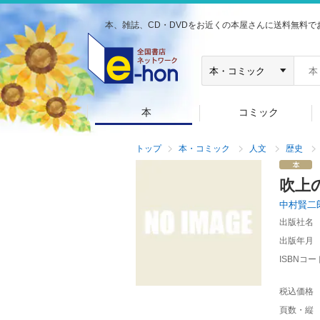
本、雑誌、CD・DVDをお近くの本屋さんに送料無料で
本
コミック
トップ
本・コミック
人文
歴史
吹上
中村賢二
出版社名
出版年月
ISBNコー
税込価格
頁数・縦