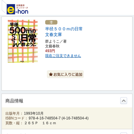
半径５００ｍの日常
文春文庫
群ようこ／著
文藝春秋
493円
現在ご注文できません
商品情報
出版年月：
1993年10月
ISBNコード：
978-4-16-748504-7
(
4-16-748504-4
)
頁数・縦：
２６５Ｐ １６ｃｍ