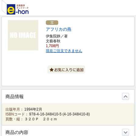
アフリカの燕
伊集院静／著
文藝春秋
1,708円
現在ご注文できません
商品情報
出版年月：
1994年2月
ISBNコード：
978-4-16-348410-5
(
4-16-348410-8
)
頁数・縦：
３２０Ｐ ２０ｃｍ
商品の内容