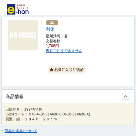
利休
星川清司／著
文藝春秋
1,708円
現在ご注文できません
商品情報
出版年月：
1994年4月
ISBNコード：
978-4-16-314630-0
(
4-16-314630-X
)
頁数・縦：
２８４Ｐ ２０ｃｍ
商品の返品について