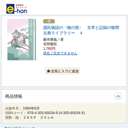
源氏物語の〈物の怪〉 文学と記録の狭間
古典ライブラリー ４
藤本勝義／著
笠間書院
1,760円
現在ご注文できません
商品情報
出版年月：
1994年6月
ISBNコード：
978-4-305-60034-9
(
4-305-60034-X
)
頁数・縦：
２６５Ｐ ２０ｃｍ